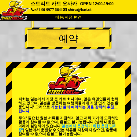
스트리트 카트 오사카
OPEN 12:00-19:00
📞+81-90-9977-6644
📧
shina@kart.st
메뉴/지점 변경
최상단
예약
소개
사양
가격
접근성
고객 리뷰
자주 묻는 질문
회사 정보
예약
지점 변경
도쿄 시나가와 #1
도쿄 아키하바라#1
도쿄 아키하바라#2
도쿄 시부야
저희는 일본에서 가장 큰 카트 회사이며,
많은 유명인
들과 협력
도쿄 시부야 애넥스
도쿄 베이
하고 있으며, 일본을 방문하는 여행객들에게
가장 인기 있는 활
동
입니다! 그러므로
가능한 빨리 예약하는 것을 강력히 추천드
립니다.
도쿄 아사쿠사
오사카
주의! 필요한 원본 서류를 지참하지 않고 저희 가게에 도착하면
활동에 참여할 수 없으며, 환불도 불가능합니다.
(상세 내용은
오키나와
아래에 설명되어 있습니다
‘일본에서 운전하기 위한 운전 면허
증’
) 일본에서 운전할 수 있는 서류를 지참하지 않으면, 활동에
참여할 수 없으며 환불도 불가능합니다.