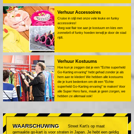
Verhuur Accessoires
Cruise in stijl met onze vele leuke en funky
accessoires!
Voeg wat flair toe aan je kostuum en kies een
zonnebril of funky hoeden terwijl je door de stad
rijdt.
Verhuur Kostuums
Hoe kun je zeggen dat je een "Echte superheld
Go-Karting ervaring" hebt gehad zonder je als
hem aan te kleden! We hebben alle kostuums
die je kunt bedenken om dit een "Echte
superheld Go-Karting ervaring" te maken! Voor
alle Super Hero fans, maak je geen zorgen, we
hebben ze allemaal ook!
WAARSCHUWING
Street Kart's op maat
gemaakte go-kart is voor straten in Japan. Je hebt een geldig