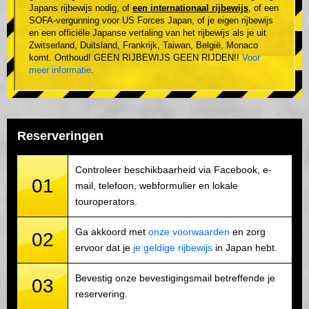
Japans rijbewijs nodig, of
een internationaal rijbewijs
, of een
SOFA-vergunning voor US Forces Japan, of je eigen rijbewijs
en een officiële Japanse vertaling van het rijbewijs als je uit
Zwitserland, Duitsland, Frankrijk, Taiwan, België, Monaco
komt. Onthoud! GEEN RIJBEWIJS GEEN RIJDEN!!
Voor
meer informatie
.
Reserveringen
Controleer beschikbaarheid via Facebook, e-
01
mail, telefoon, webformulier en lokale
touroperators.
Ga akkoord met
onze voorwaarden
en zorg
02
ervoor dat je
je geldige rijbewijs
in Japan hebt.
Bevestig onze bevestigingsmail betreffende je
03
reservering.