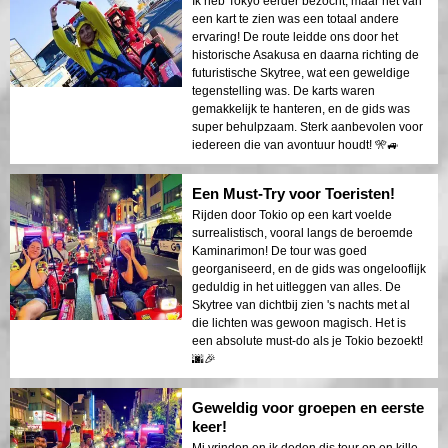
Ik heb Tokyo eerder bezocht, maar het van
een kart te zien was een totaal andere
ervaring! De route leidde ons door het
historische Asakusa en daarna richting de
futuristische Skytree, wat een geweldige
tegenstelling was. De karts waren
gemakkelijk te hanteren, en de gids was
super behulpzaam. Sterk aanbevolen voor
iedereen die van avontuur houdt! 🎌🚙
Een Must-Try voor Toeristen!
Rijden door Tokio op een kart voelde
surrealistisch, vooral langs de beroemde
Kaminarimon! De tour was goed
georganiseerd, en de gids was ongelooflijk
geduldig in het uitleggen van alles. De
Skytree van dichtbij zien 's nachts met al
die lichten was gewoon magisch. Het is
een absolute must-do als je Tokio bezoekt!
🌆🎉
Geweldig voor groepen en eerste
keer!
Mi vrinden en ik deden dis tour op en kille