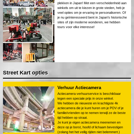
plekken in Japan! Met een verscheidenheid aan
winkels om uit te kiezen in grote steden, heb je
veel opties om je ervaring te personaliseren. Of
je nu geïnteresseerd bent in Japan's historische
sites of zijn moderne wonderen, we hebben
tours voor elke interesse!
Street Kart opties
Verhuur Actiecamera
Actiecamera verhuurservice is beschikbaar
tegen een speciale prijs in onze winkel.
We hebben de nieuwste en krachtigste 4k
actiecamera die je kunt huren om je POV of je
familie/vrienden op te nemen terwijl ze de beste
tijd hebben op straat.
Je kunt je eigen actiecamera meenemen en
deze op je borst, hoofd of lichaam bevestigen
(zolang het het veilig rijden niet belemmert.)