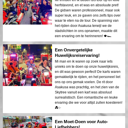
herfstavond, en et was en absoluute pret!
De gidsen waren professioneel, maar ook
super leuk, en ze gaven ons zelfs tips over
waar te eten na de tour. De spanning van
het rijden door Asakusa terwijl we de
stadslichten in ons opnamen, maakte dit
een ervaring om te herinneren! 🍁🏎
Een Onvergetelijke
Huwelijksreiservaring!
Mi man en ik waren op zoek naar iets
unieks om te doen op onze huwelijksreis,
en dit was gewoon perfect! De karts waren
gemakkelijk te rijden, en het personeel liet
ons op ons gemak voelen. De rit door
Asakusa was prachtig, en het zien van de
Skytree vanuit een kart was absoluut
surrealistisch. Een romantische en leuke
ervaring die we voor altijd zullen koesteren!
💑✨
Een Moet-Doen voor Auto-
Liefhebbers!