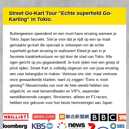
Street Go-Kart Tour "Echte superheld Go-
Karting" in Tokio.
Buitengewoon opwindend en een must-have ervaring wanneer je
Tokio Japan bezoekt. Stel je voor dat je rijdt op een op maat
gemaakte go-kart die speciaal is ontworpen om de echte
superheld go-kart ervaring te realiseren! Kleed je aan in je
favoriete karakterkostuum en rijd door de stad van Tokio. Alle
ogen gericht op jou gegarandeerd! Je kunt rijden met een groep of
privé rijden, Street Kart is volledig uitgerust om van jouw ervaring
een zeer belangrijke te maken. Vertrouw ons niet, maar vertrouw
onze gewaardeerde klanten, want zij zeggen "Eens is nooit
genoeg"! Nieuwsmedia van over de hele wereld hebben ons
uitgelicht, en veel beroemdheden en VIP's, waaronder
wereldberoemde zangers, filmsterren, atleten en F1-racers,
hebben ons gekozen voor hun beste herinneringen aan Japan.