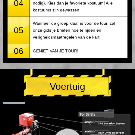
04
nodig). Kies dan je favoriete kostuum! Alle
kostuums zijn gewassen.
Wanneer de groep klaar is voor de tour, zal
05
onze gids je briefen hoe te rijden en
veiligheidsmaatregelen van de kart.
06
GENIET VAN JE TOUR!
Voertuig