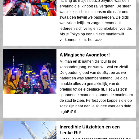
richting de majestueuze Skytree was een
ervaring die ik nooit zal vergeten. De sfeer
was elektrisch, met mensen die naar ons
zwaaiden terwijl we passeerden. De gids
was vriendelijk en zorgde ervoor dat
iedereen zich veilig en comfortabel voelde.
Als je Tokyo op een unieke manier wilt
verkennen, dit is het! 🚗✨
A Magische Avondtoer!
Mi man en ik namen dis tour bi de
zonsondergang, en wauw—wat en zicht!
De gouden gloed van de Skytree as we
naderden was adembenemend. De gids
maakte alles zo gemakkelijk, van de
briefing tot de eigenlijke rit. Het was zo'n
spannende maar ontspannende manier om
de stad te zien. Perfect voor koppels die op
zoek zijn naar een leuk idee voor een date
night! 💕🏮
Incredible Uitzichten en een
Leuke Rit!