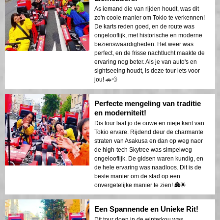
As iemand die van rijden houdt, was dit
zo'n coole manier om Tokio te verkennen!
De karts reden goed, en de route was
ongelooflijk, met historische en moderne
bezienswaardigheden. Het weer was
perfect, en de frisse nachtlucht maakte de
ervaring nog beter. Als je van auto's en
sightseeing houdt, is deze tour iets voor
jou! 🚗💨
Perfecte mengeling van traditie
en moderniteit!
Dis tour laat jo de ouwe en nieje kant van
Tokio ervare. Rijdend deur de charmante
straten van Asakusa en dan op weg naor
de high-tech Skytree was simpelweg
ongelooflijk. De gidsen waren kundig, en
de hele ervaring was naadloos. Dit is de
beste manier om de stad op een
onvergetelijke manier te zien! 🏯🌟
Een Spannende en Unieke Rit!
Dit tour doen in de winterkou was