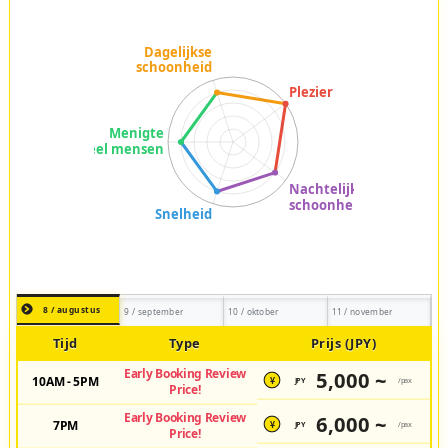
8 / augustus
9 / september
10 / oktober
11 / november
Tijd
Type
Prijs (JPY)
Early Booking Review
5,000 ~
10AM - 5PM
JPY
/pax
¥
Price!
Early Booking Review
6,000 ~
7PM
JPY
/pax
¥
Price!