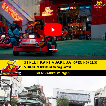
STREET KART ASAKUSA
OPEN 9:30-21:30
📞+81-80-9988-9988
📧
shina@kart.st
MENU/Winkel wijzigen
TOP
Over
Specificaties
Prijzen
Toegang
Ervaringen
FAQ